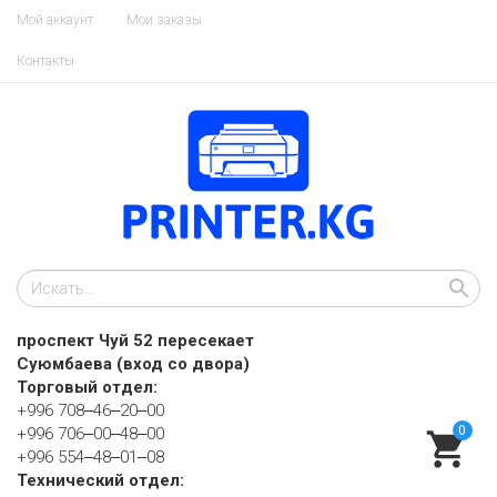
Мой аккаунт
Мои заказы
Контакты
проспект Чуй 52 пересекает
Суюмбаева (вход со двора)
Торговый отдел:
+996 708‒46‒20‒00
0
+996 706‒00‒48‒00
+996 554‒48‒01‒08
Технический отдел: