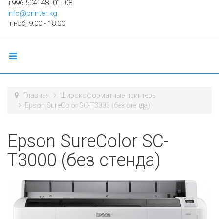
+996 504‒48‒01‒08
info@printer.kg
пн-сб, 9:00 - 18:00
Главная
Широкоформатные принтеры
Epson SureColor SC-T3000 (без стенда)
Epson SureColor SC-
T3000 (без стенда)