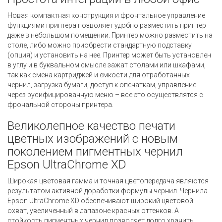
Новая компактная конструкция и фронтальное управление
функциями принтера позволяет удобно разместить принтер
даже в небольшом помещении. Принтер можно разместить на
столе, либо можно приобрести стандартную подставку
(опция) и установить на нее. Принтер может быть установлен
в углу и в буквальном смысле зажат столами или шкафами,
так как смена картриджей и емкости для отработанных
чернил, загрузка бумаги, доступ к опечаткам, управление
через русифицированную меню – все это осуществлятся с
фрональной стороны принтера.
Великолепное качество печати
цветных изображений с новым
поколением пигментных чернил
Epson UltraChrome XD
Широкая цветовая гамма и точная цветопередача являются
результатом активной доработки формулы чернил. Чернила
Epson UltraChrome XD обеспечивают широкий цветовой
охват, увеличенный в дапазоне красных оттенков. А
стойкость пигментных чернил позволяет долго хранить