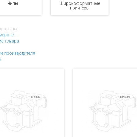
Чипы
Широкоформатные
принтеры
вать по:
вара +/-
ие товара
е производителя
к