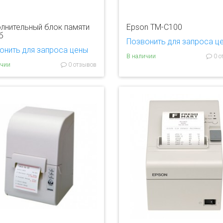
лнительный блок памяти
Epson TM-C100
б
Позвонить для запроса ц
онить для запроса цены
В наличии
0 о
ичии
0 отзывов