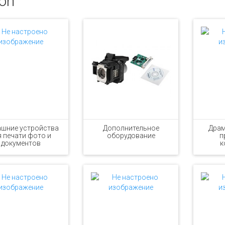
on
шние устройства
Дополнительное
Драм
я печати фото и
оборудование
п
документов
к