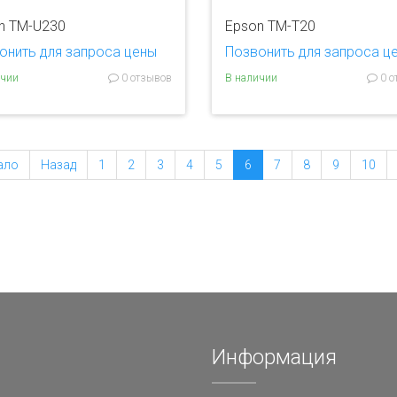
n TM-U230
Epson TM-T20
онить для запроса цены
Позвонить для запроса ц
ичии
0 отзывов
В наличии
0 о
ало
Назад
1
2
3
4
5
6
7
8
9
10
Информация