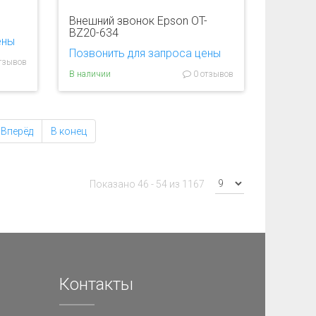
Внешний звонок Epson OT-
BZ20-634
ены
Позвонить для запроса цены
тзывов
В наличии
0 отзывов
Вперёд
В конец
Показано 46 - 54 из 1167
Контакты