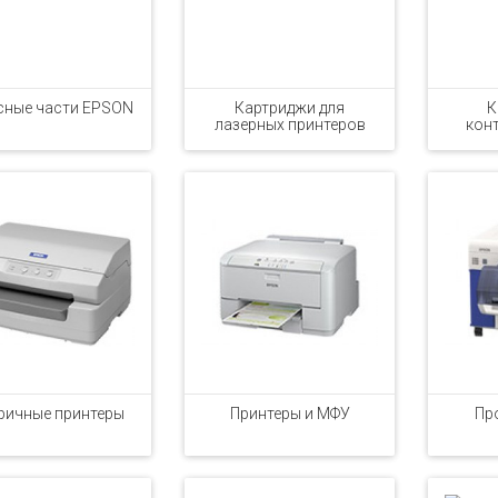
сные части EPSON
Картриджи для
К
лазерных принтеров
кон
ричные принтеры
Принтеры и МФУ
Пр