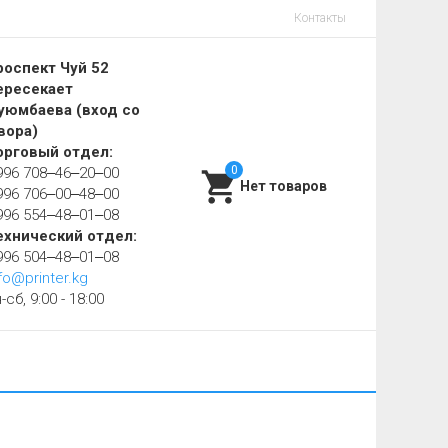
Контакты
роспект Чуй 52
ересекает
уюмбаева (вход со
вора)
орговый отдел:
0
996 708‒46‒20‒00
996 706‒00‒48‒00
996 554‒48‒01‒08
ехнический отдел:
996 504‒48‒01‒08
fo@printer.kg
-сб, 9:00 - 18:00