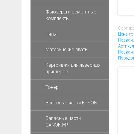
Фьюзеры и ремонтные
комплекты
Сортиро
Чипы
Цена то
Назван
Артикул
Материнские платы
Названи
Порядо
Картриджи для лазерных
принтеров
Тонер
Запасные части EPSON
Запасные части
CANON,HP