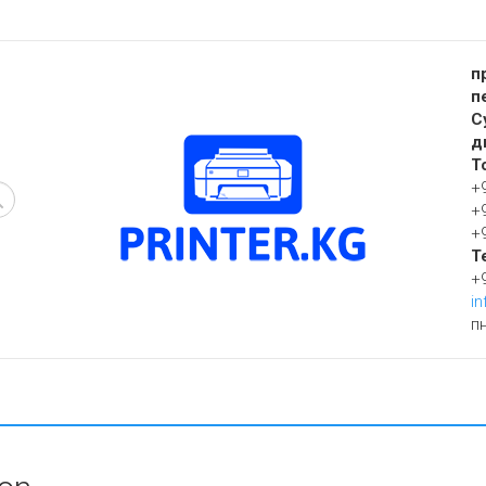
п
п
С
д
Т
+
+
+
Т
+
in
пн