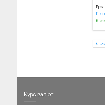
Epso
Позв
В нал
В нач
Курс валют